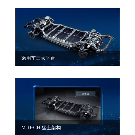
乘用车三大平台
M-TECH 猛士架构